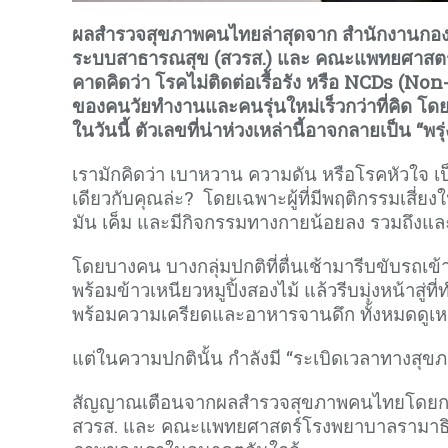
ผลสำรวจสุขภาพคนไทยล่าสุดจาก สำนักงานกองทุน
ระบบสาธารณสุข (สวรส.) และ คณะแพทยศาสตร์โ
คาดคิดว่า โรคไม่ติดต่อเรื้อรัง หรือ
NCDs (Non-
ของคนวัยทำงานและคนรุ่นใหม่เร็วกว่าที่คิด โดย
ในวันนี้ ตัวเลขที่น่าห่วงเหล่านี้อาจกลายเป็น “พรุ
เรามักคิดว่า เบาหวาน ความดัน หรือโรคหัวใจ เป็น
เดียวกับคุณล่ะ? โดยเฉพาะผู้ที่มีพฤติกรรมเสี่ย
มัน เค็ม และมีกิจกรรมทางกายน้อยลง รวมถึงแ
โดยบางคน บางกลุ่มปกติที่ตื่นเช้ามารีบขับรถเข
พร้อมข้าวเหนียวหมูปิ้งสองไม้ แล้วรีบมุ่งหน้าสู่ท
พร้อมความเครียดและอาหารจานดึก ทั้งหมดดูเหมื
แต่ในความปกตินั้น กำลังมี “ระเบิดเวลาทางสุขภา
สัญญาณเตือนจากผลสำรวจสุขภาพคนไทยโดยการตร
สวรส. และ คณะแพทยศาสตร์โรงพยาบาลรามาธิบด