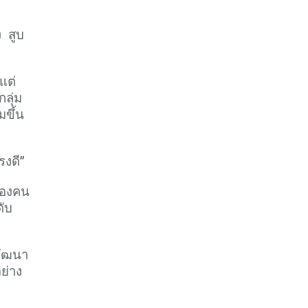
ง สูบ
แต่
กลุ่ม
มขึ้น
รงดี”
ของคน
ดับ
พัฒนา
ย่าง