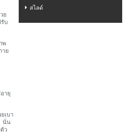
สไลด์
่วย
ปรับ
ภาพ
งกาย
ีอายุ
วยเบา
 นั่น
ตัว