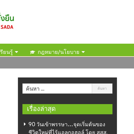
รียนรู้
กฎหมาย/นโยบาย
เรื่องล่าสุด
90 วันเข้าพรรษา…จุดเริ่มต้นของ
ชีวิตใหม่ที่ไร้แอลกอฮอล์ โดย สสส.