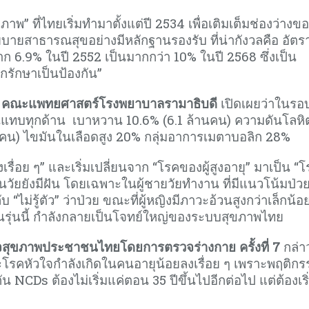
าพ” ที่ไทยเริ่มทำมาตั้งแต่ปี 2534 เพื่อเติมเต็มช่องว่างข
ายสาธารณสุขอย่างมีหลักฐานรองรับ ที่น่ากังวลคือ อัตราผ
าก 6.9% ในปี 2552 เป็นมากกว่า 10% ในปี 2568 ซึ่งเป็น
กรักษาเป็นป้องกัน”
ชน คณะแพทยศาสตร์โรงพยาบาลรามาธิบดี
เปิดเผยว่าในรอ
ขึ้นแทบทุกด้าน เบาหวาน 10.6% (6.1 ล้านคน) ความดันโลหิ
นคน) ไขมันในเลือดสูง 20% กลุ่มอาการเมตาบอลิก 28%
งเรื่อย ๆ” และเริ่มเปลี่ยนจาก “โรคของผู้สูงอายุ” มาเป็น “
มในวัยยังมีฝัน โดยเฉพาะในผู้ชายวัยทำงาน ที่มีแนวโน้มป่ว
“ไม่รู้ตัว” ว่าป่วย ขณะที่ผู้หญิงมีภาวะอ้วนสูงกว่าเล็กน้อ
นรุ่นนี้ กำลังกลายเป็นโจทย์ใหญ่ของระบบสุขภาพไทย
วจสุขภาพประชาชนไทยโดยการตรวจร่างกาย ครั้งที่
7
กล่า
ะโรคหัวใจกำลังเกิดในคนอายุน้อยลงเรื่อย ๆ เพราะพฤติกรร
น NCDs ต้องไม่เริ่มแค่ตอน 35 ปีขึ้นไปอีกต่อไป แต่ต้องเริ