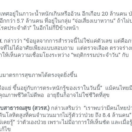
ะเทศอยู่ในภาวะน้ำหนักเกินหรืออ้วน อีกเกือบ 20 ล้านคน ป
่า 5.7 ล้านคน ที่อยู่ในกลุ่ม “จ่อเสี่ยงเบาหวาน” ถ้าไม่
รคประจำตัว” ในอีกไม่กี่ปีข้างหน้า
.
กล่าวว่า “ข้อมูลจากการสำรวจนี้ไม่ใช่แค่ตัวเลข แต่คือ
วจที่ไม่ได้อาศัยเพียงแบบสอบถาม แต่ตรวจเลือด ตรวจร่า
ให้เห็นความเชื่อมโยงระหว่าง “พฤติกรรมประจำวัน” กับ
บมาตรการสุขภาพได้ตรงจุดยิ่งขึ้น
รือแย่ ขึ้นอยู่กับการตระหนักรู้ของเราในวันนี้” แม้คนไทยม
คุณภาพชีวิตไม่ดีพอ อายุยืนก็อาจไม่ใช่ชีวิตที่สุข
ะบบสาธารณสุข (สวรส.)
กล่าวเสริมว่า “เราพบว่ามีคนไทยป่
ดันโลหิตสูงที่คนจำนวนมากไม่รู้ตัวว่าป่วย ถึง 8.4 ล้านคน”
เคยรู้” ว่าตัวเองป่วย เพราะไม่มีอาการให้เห็นชัด และเมื่อรู้
แก้ไข