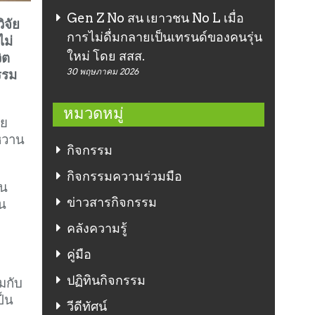
Gen Z No สน เยาวชน No L เมื่อ
ิจัย
การไม่ดื่มกลายเป็นเทรนด์ของคนรุ่น
ม่
ิต
ใหม่ โดย สสส.
รรม
30 พฤษภาคม 2026
หมวดหมู่
ัย
รหวาน
กิจกรรม
กิจกรรมความร่วมมือ
ยน
าน
ข่าวสารกิจกรรม
คลังความรู้
คู่มือ
ปฏิทินกิจกรรม
มกับ
ป็น
วีดีทัศน์