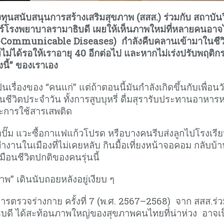
สนับสนุนการสร้างเสริมสุขภาพ (สสส.) ร่วมกับ สถาบันว
รงพยาบาลรามาธิบดี เผยให้เห็นภาพใหม่ที่หลายคนอาจไ
Communicable Diseases) กำลังคืบคลานเข้ามาในชีว
ไม่ได้รอให้เราอายุ 40 อีกต่อไป และหากไม่เร่งปรับพฤติก
่งนี้” ของเราเอง
เรื่องของ “คนแก่” แต่ถ้าตอนนี้มันกำลังเกิดขึ้นกับเพื่อนว
งในชีวิตประจำวัน ทั้งการสูบบุหรี่ ดื่มสุรารับประทานอาหา
ละการใช้สารเสพติด
้าปั๊ม แวะซื้อกาแฟแก้วโปรด หรือบางคนรีบส่งลูกไปโรงเรี
ี่ทำงานในเมืองที่ไม่เคยหลับ กินมื้อเที่ยงหน้าจอคอม กลับบ้
อนชีวิตปกติของคนรุ่นนี้
พ” เดินนับถอยหลังอยู่เงียบ ๆ
วจร่างกาย ครั้งที่ 7 (พ.ศ. 2567–2568) จาก สสส.ร่ว
ี ได้สะท้อนภาพใหญ่ของสุขภาพคนไทยที่น่าห่วง อาจเ