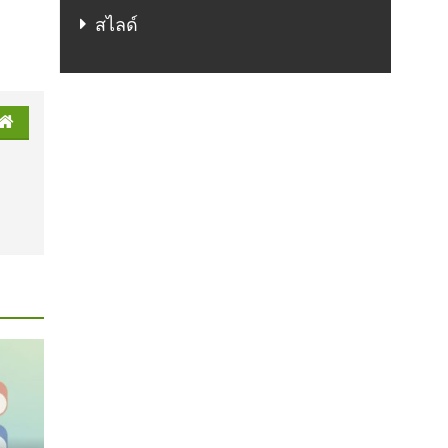
สไลด์