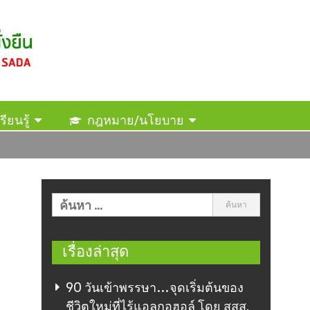
รียนรู้
กฎหมาย/นโยบาย
เรื่องล่าสุด
90 วันเข้าพรรษา…จุดเริ่มต้นของ
ชีวิตใหม่ที่ไร้แอลกอฮอล์ โดย สสส.