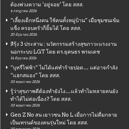
ต้องพ่วงความ ‘อยู่จอย’ โดย สสส.
4 กรกฎาคม 2026
“เลี้ยงเด็กหนึ่งคน ใช้คนทั้งหมู่บ้าน” เมื่อชุมชนเข้ม
แข็ง ครอบครัวก็ยิ้มได้ โดย สสส.
20 มิถุนายน 2026
สีรุ้ง 3 ประสาน : นวัตกรรมสร้างสุขภาวะแรงงาน
นอกระบบ LGT โดย ดร.ยุคนธร พรมเดช
14 มิถุนายน 2026
“บุหรี่ไฟฟ้า” ไม่ได้แค่ทำร้ายปอด… แต่อาจกำลัง
“แฮกสมอง” โดย สสส.
30 พฤษภาคม 2026
รู้ว่าสุขภาพดีต้องทำยังไง…แล้วทำไมหลายคนยัง
ทำได้ไม่ต่อเนื่อง? โดย สสส.
30 พฤษภาคม 2026
Gen Z No สน เยาวชน No L เมื่อการไม่ดื่มกลาย
เป็นเทรนด์ของคนรุ่นใหม่ โดย สสส.
30 พฤษภาคม 2026