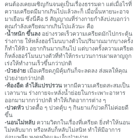
คนต้องเคยเผชิญกันจนดูเป็นเรื่องธรรมดา แต่เมื่อไรที่
ความเครียดมีมากเกินไปแล้วละก็ เมื่อนั้นหายนะอาจ
มาเยือน ซึ่งนี่คือ 5 สัญญาณที่ร่างกายกำลังบ่งบอกว่า
คุณกำลังเครียดมากเกินไปแล้วนะ คือ
-น้ำหนัก ขึ้นลง
อย่างรวดเร็ว
ความเครียดมักไปกระตุ้น
ร่างกาย ให้หลั่งฮอร์โมนบางตัวในปริมาณมากบางครั้ง
ก็ทำให้หิว อยากกินมากเกินไป แต่บางครั้งความเครียด
ก็หลั่งฮอร์โมนบางตัวที่ทำให้กระบวนการเผาผลาญถูก
เร่งให้ทำงานเร็วขึ้นกว่าปกติ
-ป่วยง่าย
เมื่อเครียดภูมิคุ้มกันก็จะลดลง ส่งผลให้คุณ
ป่วยง่ายกว่าปกติ
-ท้องอืด ลำไส้แปรปรวน
หากมีความเครียดสะสมเป็น
เวลานาน ร่างกายจะหลั่งน้ำย่อยในกระเพาะอาหาร
ออกมามากกว่าปกติ ทำให้เกิดอาการต่าง ๆ
-ปวดหัว
ปวดตื้อ ๆ ปวดตุ้บ ๆ กินยาแก้ปวดก็ไม่ค่อยดี
ขึ้น
-นอนไม่หลับ
ความวิตกในเรื่องที่เครียด ยิ่งทำให้นอน
ไม่หลับมาก หรือหลับก็หลับไม่สนิท ทำให้มีอาการ
อ่อนเพลีย หงุดหงิดและเจ็บป่วยง่าย