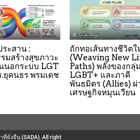
115
2026
5 ก.พ. 2026
3 ประสาน :
ถักทอเส้นทางชีวิตใ
รรมสร้างสุขภาวะ
(Weaving New Li
านนอกระบบ LGT
Paths) ​พลังของกลุ่
ร.ยุคนธร พรมเดช
LGBT+ และภาคี
พันธมิตร (Allies) ผ
เศรษฐกิจหมุนเวียน
่ยั่งยืน (SADA). All right