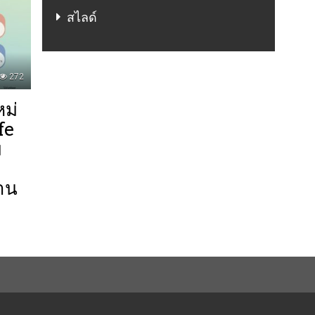
สไลด์
272
หม่
fe
ม
่าน