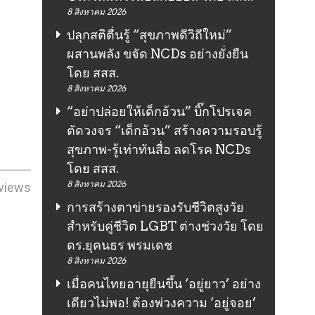
8 สิงหาคม 2026
ปลุกสติตื่นรู้ “สุขภาพดีวิถีใหม่”
ผสานพลัง ขจัด NCDs อย่างยั่งยืน
โดย สสส.
8 สิงหาคม 2026
“อย่าปล่อยให้เด็กอ้วน” บิ๊กโปรเจค
ตัดวงจร “เด็กอ้วน” สร้างความรอบรู้
สุขภาพ-รู้เท่าทันสื่อ ลดโรค NCDs
โดย สสส.
8 สิงหาคม 2026
views
การสร้างตาข่ายรองรับชีวิตสูงวัย
สำหรับคู่ชีวิต LGBT ต่างช่วงวัย โดย
ดร.ยุคนธร พรมเดช
8 สิงหาคม 2026
เมื่อคนไทยอายุยืนขึ้น ‘อยู่ยาว’ อย่าง
เดียวไม่พอ! ต้องพ่วงความ ‘อยู่จอย’