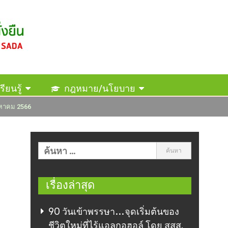
รียนรู้
กฎหมาย/นโยบาย
ิงหาคม 2566
เรื่องล่าสุด
90 วันเข้าพรรษา…จุดเริ่มต้นของ
ชีวิตใหม่ที่ไร้แอลกอฮอล์ โดย สสส.