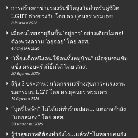
การสร้างตาข่ายรองรับชีวิตสูงวัยสำหรับคู่ชีวิต
LGBT ต่างช่วงวัย โดย ดร.ยุคนธร พรมเดช
8 สิงหาคม 2026
เมื่อคนไทยอายุยืนขึ้น ‘อยู่ยาว’ อย่างเดียวไม่พอ!
ต้องพ่วงความ ‘อยู่จอย’ โดย สสส.
4 กรกฎาคม 2026
“เลี้ยงเด็กหนึ่งคน ใช้คนทั้งหมู่บ้าน” เมื่อชุมชนเข้ม
แข็ง ครอบครัวก็ยิ้มได้ โดย สสส.
20 มิถุนายน 2026
สีรุ้ง 3 ประสาน : นวัตกรรมสร้างสุขภาวะแรงงาน
นอกระบบ LGT โดย ดร.ยุคนธร พรมเดช
14 มิถุนายน 2026
“บุหรี่ไฟฟ้า” ไม่ได้แค่ทำร้ายปอด… แต่อาจกำลัง
“แฮกสมอง” โดย สสส.
30 พฤษภาคม 2026
รู้ว่าสุขภาพดีต้องทำยังไง…แล้วทำไมหลายคนยัง