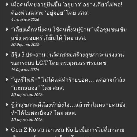
เมื่อคนไทยอายุยืนขึ้น ‘อยู่ยาว’ อย่างเดียวไม่พอ!
ต้องพ่วงความ ‘อยู่จอย’ โดย สสส.
4 กรกฎาคม 2026
“เลี้ยงเด็กหนึ่งคน ใช้คนทั้งหมู่บ้าน” เมื่อชุมชนเข้ม
แข็ง ครอบครัวก็ยิ้มได้ โดย สสส.
20 มิถุนายน 2026
สีรุ้ง 3 ประสาน : นวัตกรรมสร้างสุขภาวะแรงงาน
นอกระบบ LGT โดย ดร.ยุคนธร พรมเดช
14 มิถุนายน 2026
“บุหรี่ไฟฟ้า” ไม่ได้แค่ทำร้ายปอด… แต่อาจกำลัง
“แฮกสมอง” โดย สสส.
30 พฤษภาคม 2026
รู้ว่าสุขภาพดีต้องทำยังไง…แล้วทำไมหลายคนยัง
ทำได้ไม่ต่อเนื่อง? โดย สสส.
30 พฤษภาคม 2026
Gen Z No สน เยาวชน No L เมื่อการไม่ดื่มกลาย